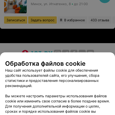
Минск, ул. Игнатенко, 8
до 21:00
Записаться
Задать вопрос
В избранное
433 отзыва
О проекте
Новости проекта
Размещение рекламы
Обработка файлов cookie
Медицинский маркетинг
Публичный договор
Наш сайт использует файлы cookie для обеспечения
удобства пользователей сайта, его улучшения, сбора
Пользовательское соглашение
Способы оплаты
статистики и предоставления персонализированных
Вакансии
Партнеры
рекомендаций.
Написать руководителю 103.by
Вы можете настроить параметры использования файлов
Написать в поддержку
cookie или изменить свое согласие в более позднее время.
Персональные настройки cookie
Для получения дополнительной информации о целях,
сроках и порядке использования файлов cookie вы
Обработка персональных данных